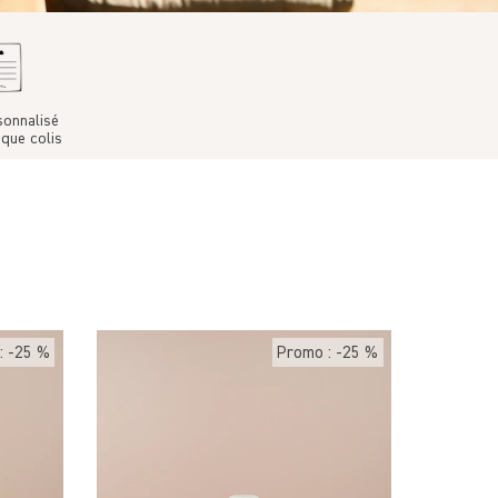
sonnalisé
que colis
: -25 %
Promo : -25 %