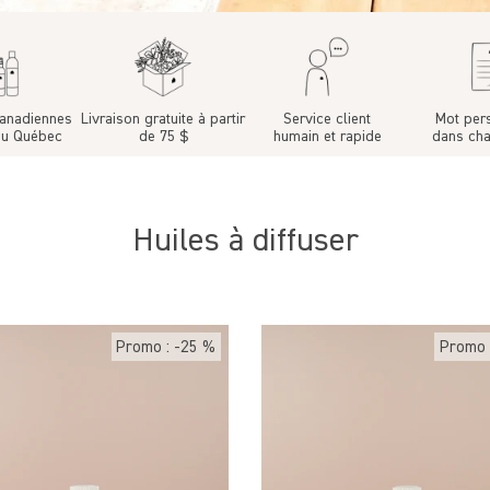
canadiennes
Livraison gratuite à partir
Service client
Mot per
au Québec
de 75 $
humain et rapide
dans cha
Huiles à diffuser
Promo : -25 %
Promo 