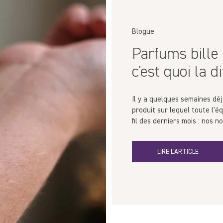
Blogue
Parfums bille
c'est quoi la d
Il y a quelques semaines déj
produit sur lequel toute l'é
fil des derniers mois : nos n
LIRE L’ARTICLE