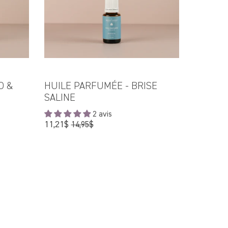
O &
HUILE PARFUMÉE - BRISE
SALINE
2 avis
Prix
11,21$
14,95$
régulier