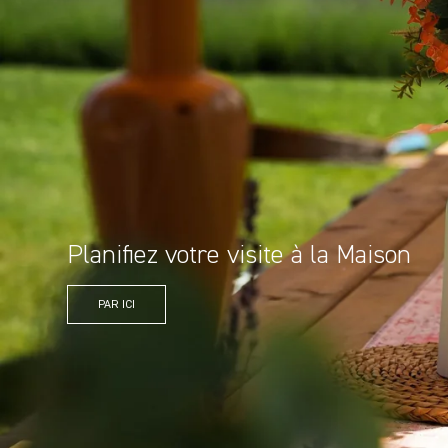
Le diffuseur électrique à 59,95$ –
& 25% de réduction sur les huiles à
PAR ICI