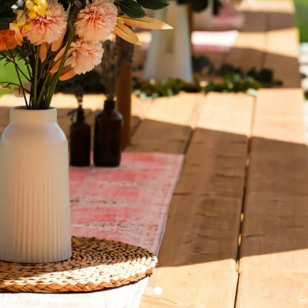
69,95$
 diffuser