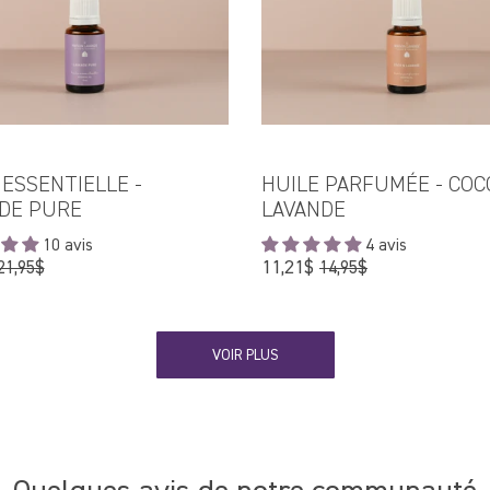
 ESSENTIELLE -
HUILE PARFUMÉE - COC
DE PURE
LAVANDE
10 avis
4 avis
Prix
Prix
11,21$
21,95$
14,95$
régulier
régulier
VOIR PLUS