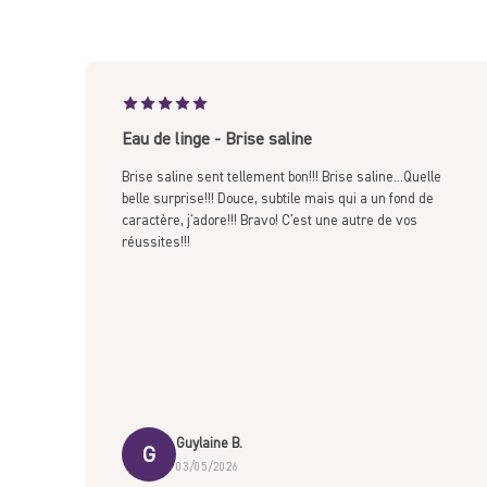
Eau de linge - Brise saline
Brise saline sent tellement bon!!! Brise saline...Quelle
ent et
belle surprise!!! Douce, subtile mais qui a un fond de
caractère, j'adore!!! Bravo! C'est une autre de vos
pour
réussites!!!
licat
 de
Guylaine B.
G
03/05/2026