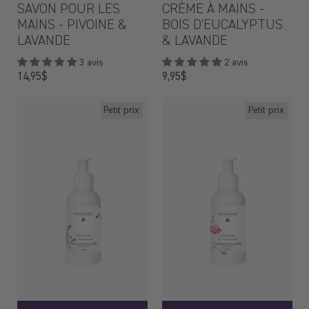
SAVON POUR LES
CRÈME À MAINS -
MAINS - PIVOINE &
BOIS D'EUCALYPTUS
LAVANDE
& LAVANDE
3 avis
2 avis
Prix
Prix
14,95$
9,95$
régulier
régulier
Petit prix
Petit prix