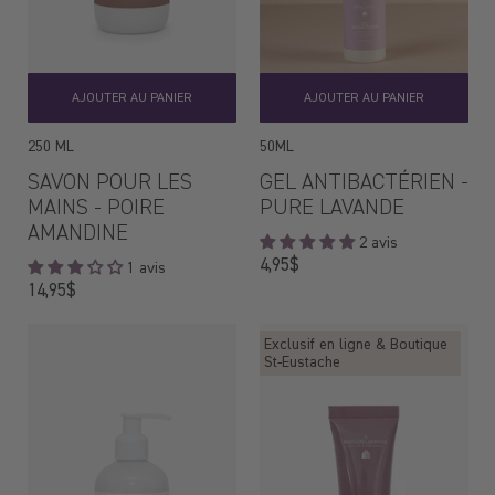
AJOUTER AU PANIER
AJOUTER AU PANIER
250 ML
50ML
SAVON POUR LES
GEL ANTIBACTÉRIEN -
MAINS - POIRE
PURE LAVANDE
AMANDINE
2 avis
Prix
4,95$
1 avis
régulier
Prix
14,95$
régulier
Exclusif en ligne & Boutique
St-Eustache