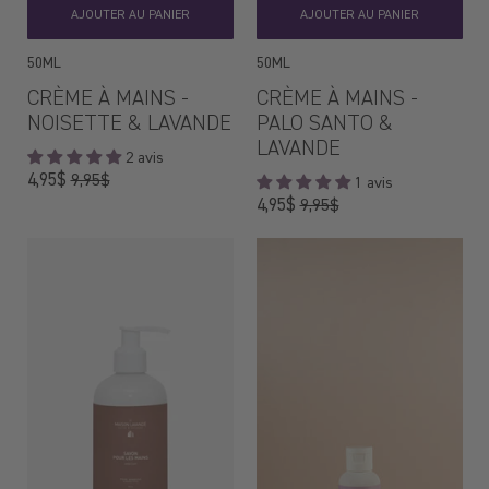
AJOUTER AU PANIER
AJOUTER AU PANIER
50ML
50ML
CRÈME À MAINS -
CRÈME À MAINS -
NOISETTE & LAVANDE
PALO SANTO &
LAVANDE
2 avis
Prix
4,95$
9,95$
1 avis
régulier
Prix
4,95$
9,95$
régulier