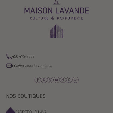
La
Maison
Lavande
450 473-3009
info@maisonlavande.ca
Facebook
Pinterest
Instagram
Youtube
Tiktok
Apple_Music
Spotify
NOS BOUTIQUES
CARREFOUR LAVAL