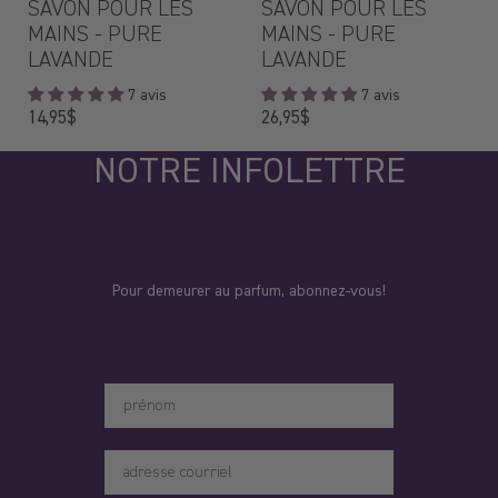
SAVON POUR LES
SAVON POUR LES
MAINS - PURE
MAINS - PURE
LAVANDE
LAVANDE
7 avis
7 avis
Prix
Prix
14,95$
26,95$
régulier
régulier
NOTRE INFOLETTRE
Pour demeurer au parfum, abonnez-vous!
Votre prénom