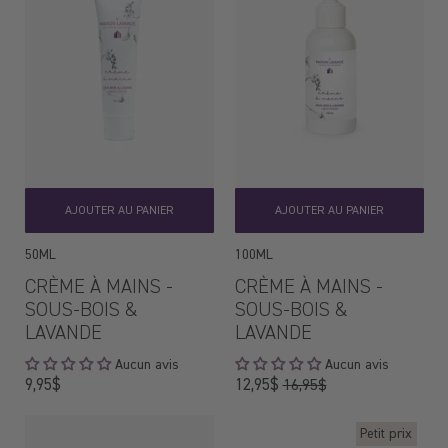
AJOUTER AU PANIER
AJOUTER AU PANIER
50ML
100ML
CRÈME À MAINS -
CRÈME À MAINS -
SOUS-BOIS &
SOUS-BOIS &
LAVANDE
LAVANDE
Aucun avis
Aucun avis
Prix
Prix
9,95$
12,95$
16,95$
régulier
régulier
Petit prix