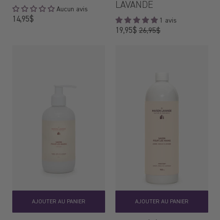
LAVANDE
Aucun avis
Prix
14,95$
1 avis
régulier
Prix
19,95$
26,95$
régulier
AJOUTER AU PANIER
AJOUTER AU PANIER