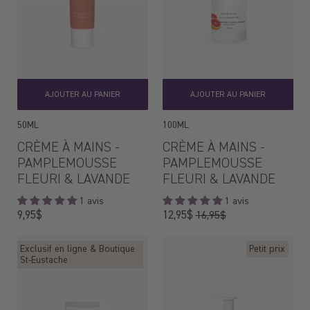
AJOUTER AU PANIER
AJOUTER AU PANIER
50ML
100ML
CRÈME À MAINS -
CRÈME À MAINS -
PAMPLEMOUSSE
PAMPLEMOUSSE
FLEURI & LAVANDE
FLEURI & LAVANDE
1 avis
1 avis
Prix
Prix
9,95$
12,95$
16,95$
régulier
régulier
Exclusif en ligne & Boutique
Petit prix
St-Eustache