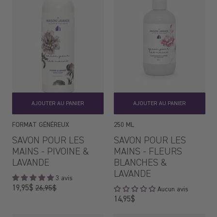
AJOUTER AU PANIER
AJOUTER AU PANIER
FORMAT GÉNÉREUX
250 ML
SAVON POUR LES
SAVON POUR LES
MAINS - PIVOINE &
MAINS - FLEURS
LAVANDE
BLANCHES &
LAVANDE
3 avis
Prix
19,95$
26,95$
Aucun avis
régulier
Prix
14,95$
régulier