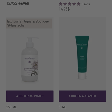
Prix
12,95$
16,95$
1 avis
régulier
Prix
14,95$
régulier
Exclusif en ligne & Boutique
St-Eustache
AJOUTER AU PANIER
AJOUTER AU PANIER
250 ML
50ML