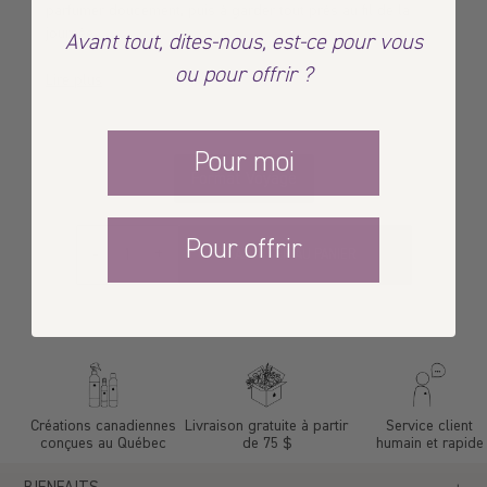
parfumer doucement, puis à garder tout près au fil de la
journée.
Avant tout, dites-nous, est-ce pour vous
ou pour offrir ?
Lire plus
Pour moi
Format Voyage
Quantité
Pour offrir
-
+
AJOUTER AU PANIER
Créations canadiennes
Livraison gratuite à partir
Service client
conçues au Québec
de 75 $
humain et rapide