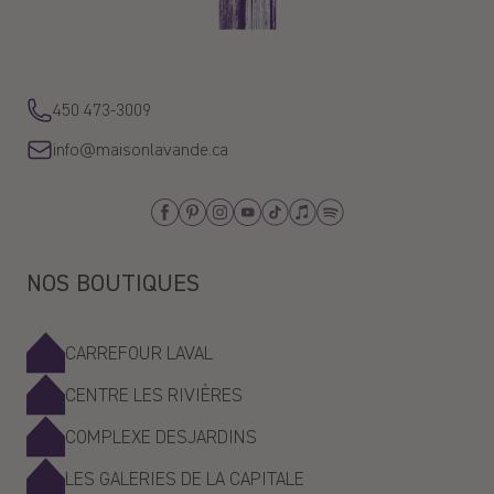
03/16/2024
Parfum extraordinaire, j’adore
450 473-3009
Carla
info@maisonlavande.ca
01/26/2024
My favourite fragrance.
Facebook
Pinterest
Instagram
Youtube
Tiktok
Apple_Music
Spotify
NOS BOUTIQUES
CARREFOUR LAVAL
CENTRE LES RIVIÈRES
COMPLEXE DESJARDINS
LES GALERIES DE LA CAPITALE