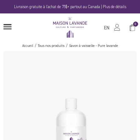
Passer
Livraison gratuite à l'achat de 75$+ partout au Canada | Plus de détails
au
contenu
La
0
Panie
OUVRIRE
Maison
EN
LE
MENU
Lavande
Accueil
Tous nos produits
Savon à vaisselle - Pure lavande