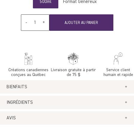
500ml
Format Généreux
Quantité
-
+
AJOUTER AU PANIER
Créations canadiennes
Livraison gratuite à partir
Service client
conçues au Québec
de 75 $
humain et rapide
BIENFAITS
Biodégradable, sans phosphate, respecte l'environnement, laisse les
INGRÉDIENTS
mains douces, nettoie en profondeur, dégraisse et détache, parfume
légèrement.
EAU, SURFACTANT NON-IONIQUE, SURFACTANT ANIONIQUE,
AVIS
SURFACTANT AMPHOTÉRIQUE, LAVANDULA ANGUSTIFOLIA
(LAVENDER) OIL, FRAGRANCE, AGENT DE CONSERVATION.