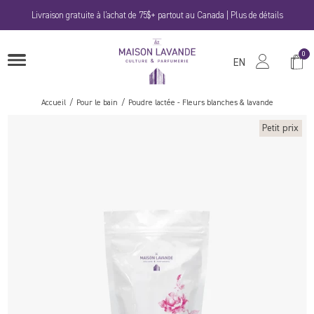
Passer
Livraison gratuite à l'achat de 75$+ partout au Canada | Plus de détails
au
contenu
La
0
Panie
OUVRIRE
Maison
EN
LE
MENU
Lavande
Accueil
Pour le bain
Poudre lactée - Fleurs blanches & lavande
Petit prix