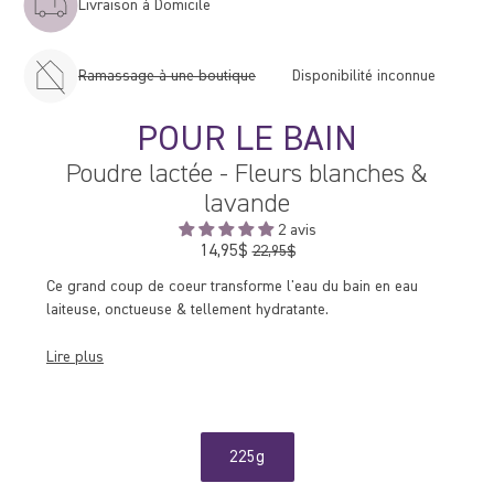
Livraison à Domicile
Ramassage à une boutique
Disponibilité inconnue
POUR LE BAIN
Poudre lactée - Fleurs blanches &
lavande
2 avis
14,95$
Prix
22,95$
régulier
Ce grand coup de coeur transforme l'eau du bain en eau
laiteuse,
onctueuse & tellement hydratante.
Lire plus
225g