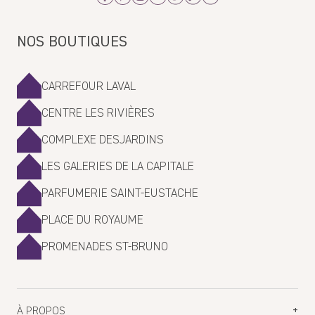
Angèle
NOS BOUTIQUES
12/16/2024
Produit qui détend et qui sent bon!
CARREFOUR LAVAL
Avis écrit sur Shop App
CENTRE LES RIVIÈRES
>>
La Maison Lavande
a répondu :
Merci infiniment pour votre gentil commentaire! x
COMPLEXE DESJARDINS
LES GALERIES DE LA CAPITALE
PARFUMERIE SAINT-EUSTACHE
PLACE DU ROYAUME
PROMENADES ST-BRUNO
À PROPOS