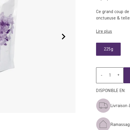
régulier
Ce grand coup de 
onctueuse & tell
Lire plus
225g
Quantité
-
+
DISPONIBLE EN:
Livraison 
Ramassage