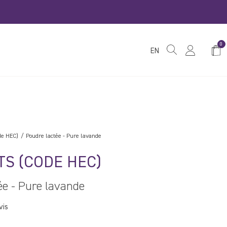
0
Pani
EN
de HEC)
Poudre lactée - Pure lavande
TS (CODE HEC)
ée - Pure lavande
vis