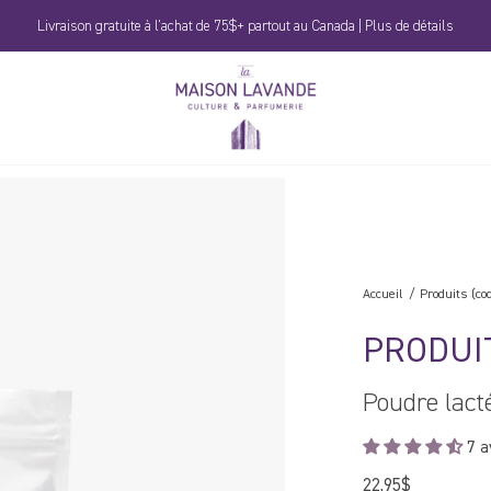
Livraison gratuite à l'achat de 75$+ partout au Canada | Plus de détails
La
Maison
Lavande
Accueil
Produits (co
PRODUI
Poudre lact
7 a
22,95$
Prix