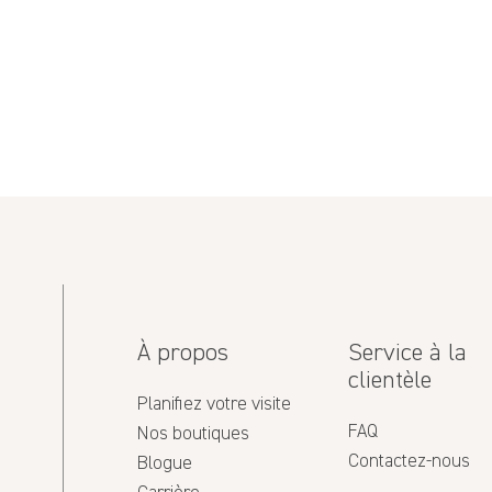
03/12/2024
a peau est tellement douceet l’odeur est
À propos
Service à la
clientèle
Planifiez votre visite
FAQ
Nos boutiques
Contactez-nous
Blogue
01/14/2024