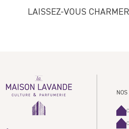
LAISSEZ-VOUS CHARMER
Sort by
Nancy
La
Maison
Lavande
NOS
Mireille