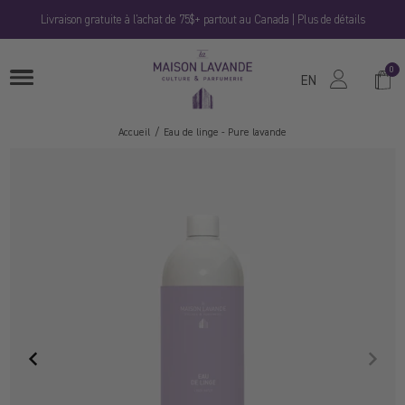
Passer
Livraison gratuite à l'achat de 75$+ partout au Canada | Plus de détails
au
contenu
La
0
Panie
OUVRIRE
Maison
EN
LE
MENU
Lavande
Accueil
Eau de linge - Pure lavande