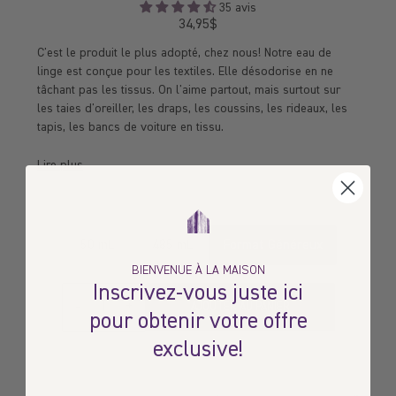
35 avis
34,95$
Prix
régulier
C'est le produit le plus adopté, chez nous! Notre eau de
linge est conçue pour les textiles. Elle désodorise en ne
tâchant pas les tissus. On l'aime partout, mais surtout sur
les taies d'oreiller, les draps, les coussins, les rideaux, les
tapis, les bancs de voiture en tissu.
Lire plus
50 mL
485 mL
Format Généreux
BIENVENUE À LA MAISON
Inscrivez-vous juste ici
Quantité
-
+
AJOUTER AU PANIER
pour obtenir votre offre
exclusive!