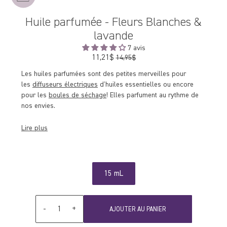
Huile parfumée - Fleurs Blanches &
lavande
7 avis
11,21$
Prix
14,95$
régulier
Les huiles parfumées sont des petites merveilles pour
les
diffuseurs électriques
d'huiles essentielles ou encore
pour les
boules de séchage
! Elles parfument au rythme de
nos envies.
Lire plus
15 mL
Quantité
-
+
AJOUTER AU PANIER