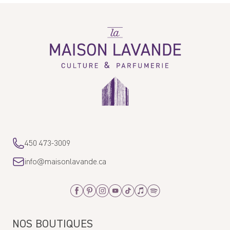
Write a review
La
Maison
Lavande
Sort by
J.D.
05/18/2026
Jadore les priduits maison lavande
Avis écrit sur Shop App
450 473-3009
Judith
info@maisonlavande.ca
04/27/2026
Facebook
Pinterest
Instagram
Youtube
Tiktok
Apple_Music
Spotify
J’adore
Avis écrit sur Shop App
NOS BOUTIQUES