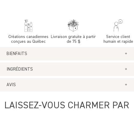
Créations canadiennes
Livraison gratuite à partir
Service client
conçues au Québec
de 75 $
humain et rapide
BIENFAITS
Enveloppe la Maison d'un doux parfum.
INGRÉDIENTS
AVIS
FRAGRANCES
Avis Clients
LAISSEZ-VOUS CHARMER PAR
4.14 sur 5
7 avis