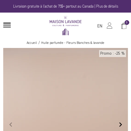
Passer
Livraison gratuite à l'achat de 75$+ partout au Canada | Plus de détails
au
contenu
La
0
Panie
OUVRIRE
Maison
EN
LE
MENU
Lavande
Accueil
Huile parfumée - Fleurs Blanches & lavande
Promo : -25 %