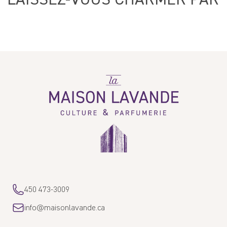
HEXAMETHYLINDANOPYRAN, LINALOOL, LINALYL ACETATE, LIMONENE,
5.00 sur 5
FRAGRANCE (PARFUM)
5 avis
Write a review
La
Maison
Lavande
Sort by
Alicia S.
06/09/2025
Meilleure odeur
Je ne me lasse pas de cette fragrence! Ça mousse bien et l'odeur reste
sur la peau par la suite. J'adore
450 473-3009
>>
La Maison Lavande
a répondu :
info@maisonlavande.ca
Cette collection est sublime, nous comprenons parfaitement votre
affection pour celle-ci ! Un grand merci xx