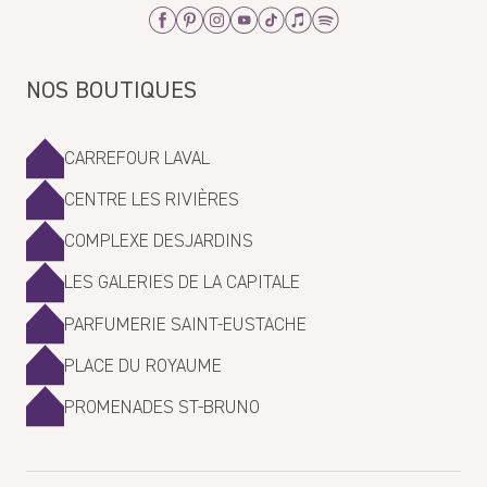
Facebook
Pinterest
Instagram
Youtube
Tiktok
Apple_Music
Spotify
brigitte
NOS BOUTIQUES
06/06/2023
Super
CARREFOUR LAVAL
CENTRE LES RIVIÈRES
Marie-Pier
COMPLEXE DESJARDINS
12/21/2022
LES GALERIES DE LA CAPITALE
Parfait!!
PARFUMERIE SAINT-EUSTACHE
PLACE DU ROYAUME
Isabelle
PROMENADES ST-BRUNO
12/13/2022
Best bubble bath soap I found, will order again ! 😁