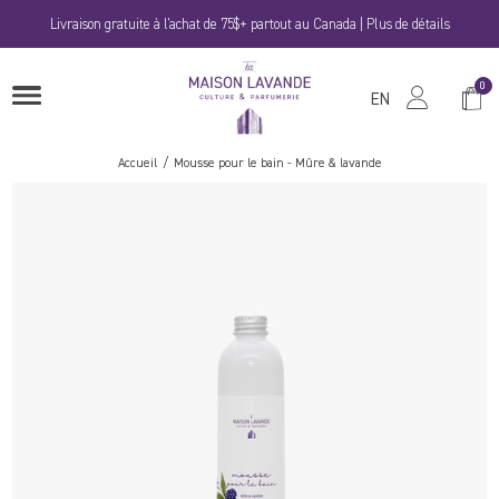
Passer
Livraison gratuite à l'achat de 75$+ partout au Canada | Plus de détails
au
contenu
La
0
Panie
OUVRIRE
Maison
EN
LE
MENU
Lavande
Accueil
Mousse pour le bain - Mûre & lavande