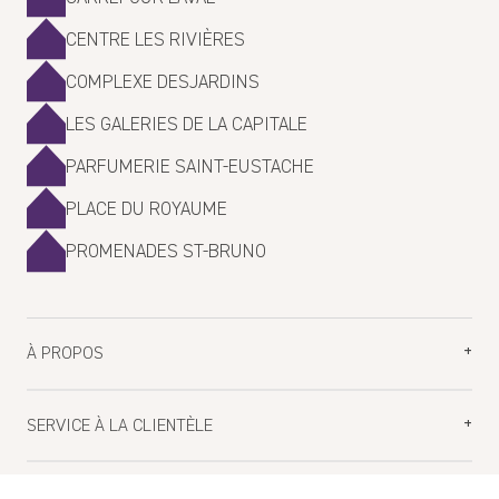
CENTRE LES RIVIÈRES
01/26/2024
Smells good calm and relaxing
COMPLEXE DESJARDINS
💜💜💜💜💜💜💜💜💜💜💜💜
LES GALERIES DE LA CAPITALE
Cleans well. Leaves the house smelling like a spa 💜💜💜💜.
PARFUMERIE SAINT-EUSTACHE
Isabelle
PLACE DU ROYAUME
PROMENADES ST-BRUNO
09/15/2023
Love it!
À PROPOS
Isabelle
09/15/2023
Planifiez votre visite
SERVICE À LA CLIENTÈLE
Fonctionne très bien. Doux et ça sent bon!
Nos boutiques
Blogue
FAQ