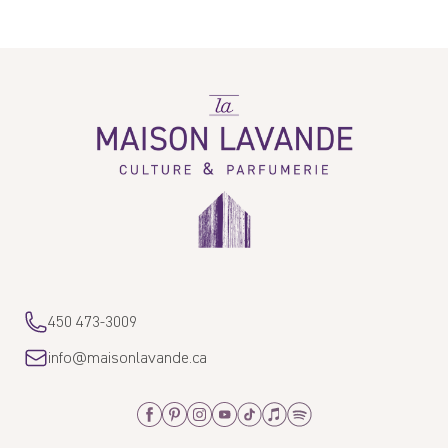
Write a review
La
Maison
Lavande
Sort by
Christine
06/04/2026
Belle odeur douce
Avis écrit sur Shop App
450 473-3009
C.
info@maisonlavande.ca
11/17/2025
Facebook
Pinterest
Instagram
Youtube
Tiktok
Apple_Music
Spotify
Nettoie bien mais, là aussi, le parfum est perceptible au moment du
lavage mais persiste très peu une fois le pelage séché.