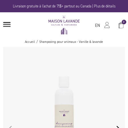
Passer
Livraison gratuite à l'achat de 75$+ partout au Canada | Plus de détails
au
contenu
La
0
Panie
OUVRIRE
Maison
EN
LE
MENU
Lavande
Accueil
Shampooing pour animaux - Vanille & lavande