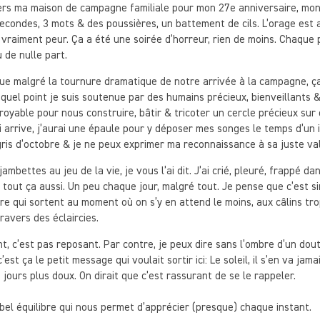
vers ma maison de campagne familiale pour mon 27e anniversaire, mo
econdes, 3 mots & des poussières, un battement de cils. L’orage est ar
nt vraiment peur. Ça a été une soirée d’horreur, rien de moins. Chaque
 de nulle part.
 que malgré la tournure dramatique de notre arrivée à la campagne, ç
À quel point je suis soutenue par des humains précieux, bienveillants 
croyable pour nous construire, bâtir & tricoter un cercle précieux sur
i arrive, j’aurai une épaule pour y déposer mes songes le temps d’un i
ris d’octobre & je ne peux exprimer ma reconnaissance à sa juste val
mbettes au jeu de la vie, je vous l’ai dit. J’ai crié, pleuré, frappé da
de tout ça aussi. Un peu chaque jour, malgré tout. Je pense que c’est 
rire qui sortent au moment où on s’y en attend le moins, aux câlins tr
ravers des éclaircies.
nt, c’est pas reposant. Par contre, je peux dire sans l’ombre d’un dou
st ça le petit message qui voulait sortir ici: Le soleil, il s’en va jamai
jours plus doux. On dirait que c’est rassurant de se le rappeler.
 bel équilibre qui nous permet d’apprécier (presque) chaque instant.