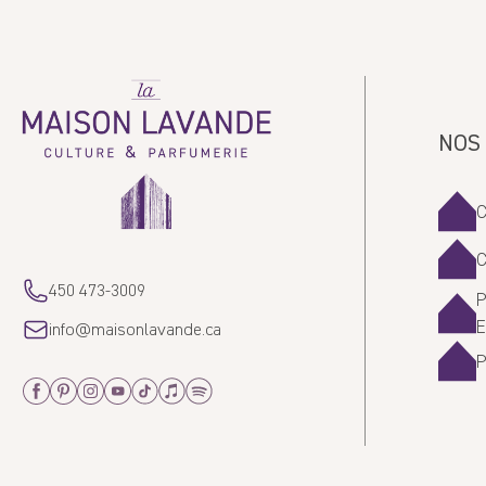
La
Maison
Lavande
NOS
450 473-3009
P
info@maisonlavande.ca
Facebook
Pinterest
Instagram
Youtube
Tiktok
Apple_Music
Spotify