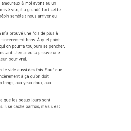
n amoureux & moi avons eu un
rivé vite, il a grondé fort cette
 pépin semblait nous arriver au
a m’a prouvé une fois de plus à
& sincèrement bons. À quel point
 qui on pourra toujours se pencher.
nstant. J’en ai eu la preuve une
eur, pour vrai.
ns le vide aussi des fois. Sauf que
sincèrement à ça qu’on doit
op longs, aux yeux doux, aux
te que les beaux jours sont
s. Il se cache parfois, mais il est