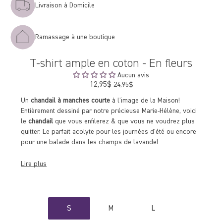
Livraison à Domicile
Ramassage à une boutique
T-shirt ample en coton - En fleurs
Aucun avis
12,95$
Prix
24,95$
régulier
Un
chandail à manches courte
à l'image de la Maison!
Entièrement dessiné par notre précieuse Marie-Hélène, voici
le
chandail
que vous enfilerez & que vous ne voudrez plus
quitter. Le parfait acolyte pour les journées d'été ou encore
pour une balade dans les champs de lavande!
Lire plus
S
M
L