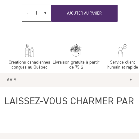
Quantité
-
+
AJOUTER AU PANIER
Créations canadiennes
Livraison gratuite à partir
Service client
conçues au Québec
de 75 $
humain et rapide
AVIS
Avis Clients
LAISSEZ-VOUS CHARMER PAR
Soyez le premier à écrire un avis
Write a review