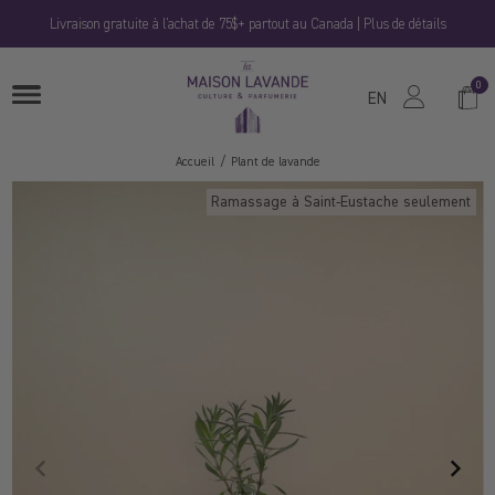
Passer
Livraison gratuite à l'achat de 75$+ partout au Canada | Plus de détails
au
contenu
La
0
Panie
OUVRIRE
Maison
EN
LE
MENU
Lavande
Accueil
Plant de lavande
Ramassage à Saint‑Eustache seulement