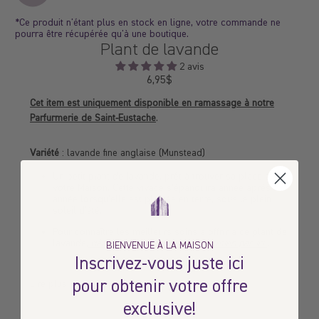
*Ce produit n'étant plus en stock en ligne, votre commande ne
pourra être récupérée qu'à une boutique.
Plant de lavande
2 avis
6,95$
Prix
régulier
Cet item est uniquement disponible en ramassage à notre
Parfurmerie de Saint-Eustache
.
Variété
: lavande fine anglaise (Munstead)
Un petit plant de lavande, prêt à trouver sa place à
votre Maison. Cette vivace s’épanouira année après
année lorsqu’elle est plantée en terre, sous le plein
soleil d'été.
Pour connaître les meilleurs soins à offrir à ce plant de
lavande,
découvrez nos conseils d’entretien par ici
.
BIENVENUE À LA MAISON
Inscrivez-vous juste ici
pour obtenir votre offre
Lire plus
exclusive!