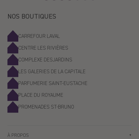
Line C.
NOS BOUTIQUES
06/08/2025
Très beau plant qui sent déjà super bon
CARREFOUR LAVAL
>>
La Maison Lavande
a répondu :
Et il fleurira probablement très bientôt si cela n'est pas déjà le cas !
CENTRE LES RIVIÈRES
Merci
COMPLEXE DESJARDINS
LES GALERIES DE LA CAPITALE
PARFUMERIE SAINT-EUSTACHE
PLACE DU ROYAUME
PROMENADES ST-BRUNO
À PROPOS