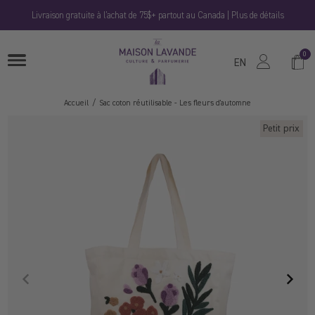
Passer
Livraison gratuite à l'achat de 75$+ partout au Canada | Plus de détails
au
contenu
La
0
Panie
OUVRIRE
Maison
EN
LE
MENU
Lavande
Accueil
Sac coton réutilisable - Les fleurs d'automne
Petit prix