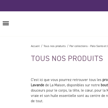
Passer
QUELQUE
CHOSE?
au
contenu
OUVRIRE
LE
MENU
Accueil
Tous nos produits
Par collections
-
Palo Santo et
TOUS NOS PRODUITS
C’est ici que vous pourrez retrouver tous les
pro
Lavande
de La Maison, disponibles sur notre
bout
douceurs pour le corps, la tête, le cœur, pour la 
vraie et son huile essentielle sont au centre de n
de tout.