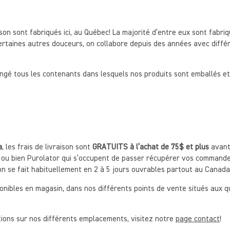
on sont fabriqués ici, au Québec! La majorité d’entre eux sont fabri
certaines autres douceurs, on collabore depuis des années avec différe
ngé tous les contenants dans lesquels nos produits sont emballés et 
a
, les frais de livraison sont
GRATUITS à l’achat de 75$ et plus
avant 
a ou bien Purolator qui s’occupent de passer récupérer vos commandes
son se fait habituellement en 2 à 5 jours ouvrables partout au Canad
onibles en magasin, dans nos différents points de vente situés aux q
tions sur nos différents emplacements, visitez notre
page contact
!