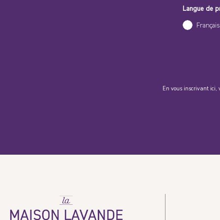
Langue de p
Français
En vous inscrivant ici, 
La
Maison
Lavande