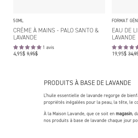
50ML
FORMAT GÉN
CRÈME À MAINS - PALO SANTO &
EAU DE L
LAVANDE
LAVANDE
1 avis
Prix
Prix
4,95$
19,95$
9,95$
34,9
régulier
régu
PRODUITS À BASE DE LAVANDE
L’huile essentielle de lavande regorge de bienf
propriétés inégalées pour la peau, la tête, le
À la Maison Lavande, que ce soit en
magasin
, d
nos produits à base de lavande chaque jour pou