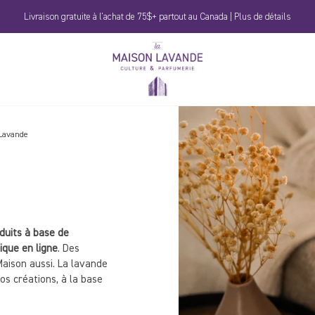
Livraison gratuite à l'achat de 75$+ partout au Canada | Plus de détails
La
Maison
Lavande
 Lavande
duits à base de
ique en ligne
. Des
Maison aussi. La lavande
os créations, à la base