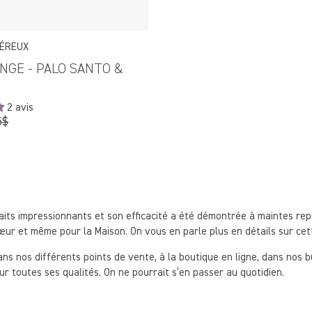
ÉREUX
INGE - PALO SANTO &
2 avis
5$
lier
aits impressionnants et son efficacité a été démontrée à maintes repr
 cœur et même pour la Maison. On vous en parle plus en détails sur ce
ans nos différents points de vente, à la boutique en ligne, dans nos bu
r toutes ses qualités. On ne pourrait s’en passer au quotidien.