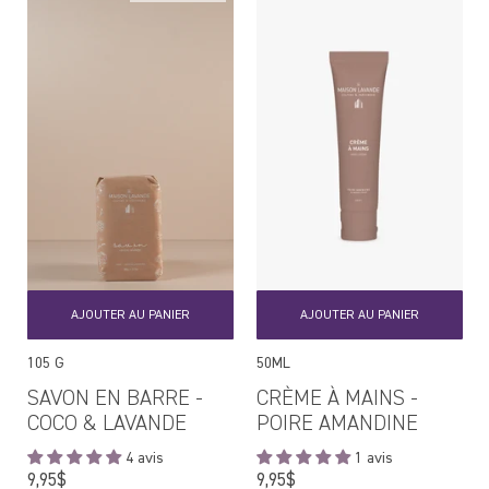
AJOUTER AU PANIER
AJOUTER AU PANIER
105 G
50ML
SAVON EN BARRE -
CRÈME À MAINS -
COCO & LAVANDE
POIRE AMANDINE
4 avis
1 avis
Prix
Prix
9,95$
9,95$