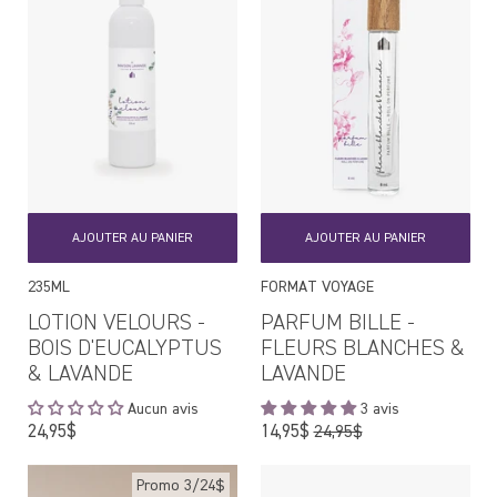
AJOUTER AU PANIER
AJOUTER AU PANIER
235ML
FORMAT VOYAGE
LOTION VELOURS -
PARFUM BILLE -
BOIS D'EUCALYPTUS
FLEURS BLANCHES &
& LAVANDE
LAVANDE
Aucun avis
3 avis
Prix
Prix
24,95$
14,95$
24,95$
régulier
régulier
Promo 3/24$