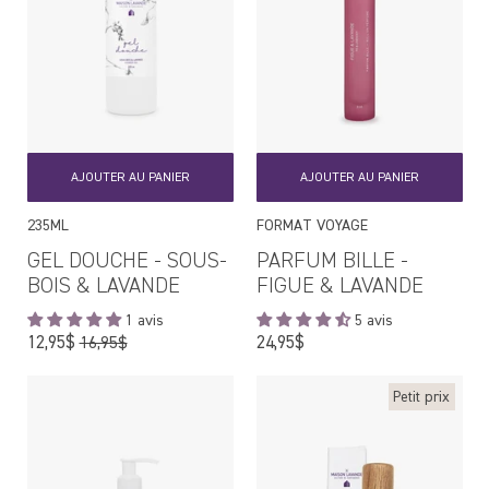
AJOUTER AU PANIER
AJOUTER AU PANIER
235ML
FORMAT VOYAGE
GEL DOUCHE - SOUS-
PARFUM BILLE -
BOIS & LAVANDE
FIGUE & LAVANDE
1 avis
5 avis
Prix
Prix
12,95$
24,95$
16,95$
régulier
régulier
Petit prix