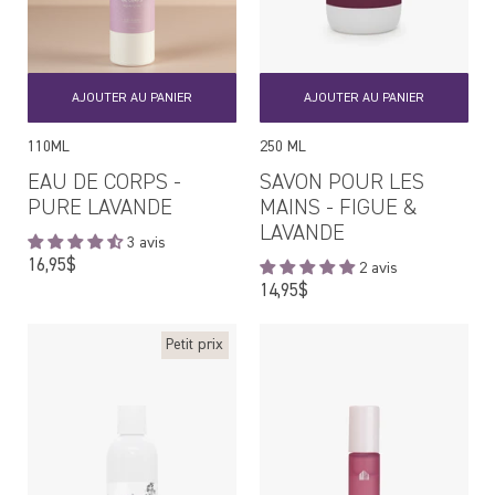
AJOUTER AU PANIER
AJOUTER AU PANIER
110ML
250 ML
EAU DE CORPS -
SAVON POUR LES
PURE LAVANDE
MAINS - FIGUE &
LAVANDE
3 avis
Prix
16,95$
2 avis
régulier
Prix
14,95$
régulier
Petit prix