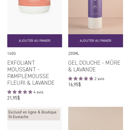
AJOUTER AU PANIER
AJOUTER AU PANIER
160G
235ML
EXFOLIANT
GEL DOUCHE - MÛRE
MOUSSANT -
& LAVANDE
PAMPLEMOUSSE
2 avis
FLEURI & LAVANDE
Prix
16,95$
régulier
4 avis
Prix
21,95$
régulier
Exclusif en ligne & Boutique
St-Eustache