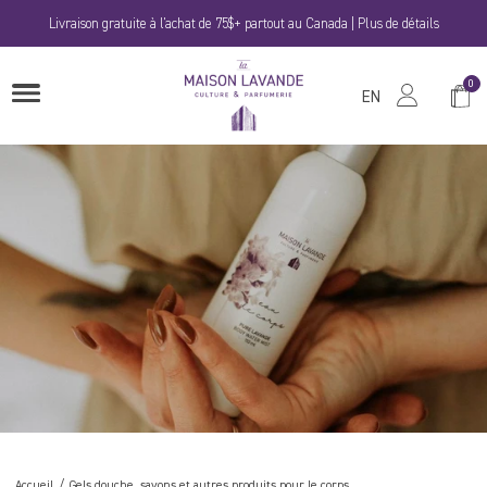
Passer
Livraison gratuite à l'achat de 75$+ partout au Canada | Plus de détails
au
contenu
La
0
Panie
OUVRIRE
Maison
EN
LE
MENU
Lavande
Accueil
Gels douche, savons et autres produits pour le corps