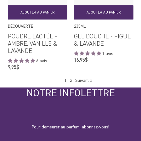
AJOUTER AU PANIER
AJOUTER AU PANIER
DÉCOUVERTE
235ML
POUDRE LACTÉE -
GEL DOUCHE - FIGUE
AMBRE, VANILLE &
& LAVANDE
LAVANDE
1 avis
Prix
16,95$
6 avis
régulier
Prix
9,95$
régulier
page
page
1
2
Suivant
»
NOTRE INFOLETTRE
Pour demeurer au parfum, abonnez-vous!