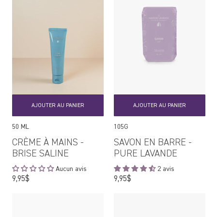
AJOUTER AU PANIER
AJOUTER AU PANIER
50 ML
105G
CRÈME À MAINS -
SAVON EN BARRE -
BRISE SALINE
PURE LAVANDE
Aucun avis
2 avis
Prix
Prix
9,95$
9,95$
régulier
régulier