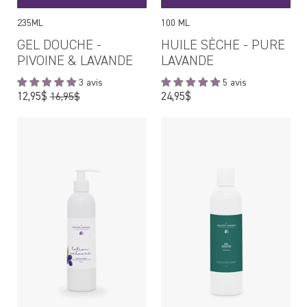
235ML
100 ML
GEL DOUCHE -
HUILE SÈCHE - PURE
PIVOINE & LAVANDE
LAVANDE
3 avis
5 avis
Prix
Prix
12,95$
24,95$
16,95$
régulier
régulier