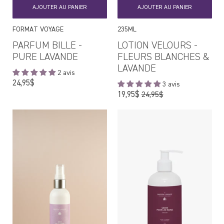
AJOUTER AU PANIER
AJOUTER AU PANIER
FORMAT VOYAGE
235ML
PARFUM BILLE -
LOTION VELOURS -
PURE LAVANDE
FLEURS BLANCHES &
LAVANDE
2 avis
Prix
24,95$
3 avis
régulier
Prix
19,95$
24,95$
régulier