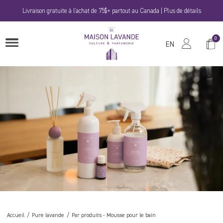
Passer
Livraison gratuite à l'achat de 75$+ partout au Canada | Plus de détails
au
contenu
La
0
Panie
OUVRIRE
Maison
EN
LE
MENU
Lavande
Accueil
Pure lavande
Par produits
-
Mousse pour le bain