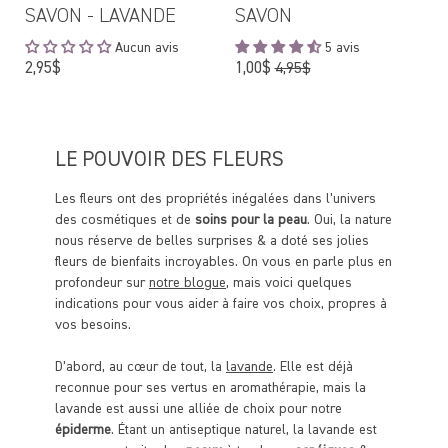
SAVON - LAVANDE
SAVON
Aucun avis
5 avis
Prix
Prix
2,95$
1,00$
4,95$
régulier
régulier
LE POUVOIR DES FLEURS
Les fleurs ont des propriétés inégalées dans l’univers
des cosmétiques et de
soins pour la peau
. Oui, la nature
nous réserve de belles surprises & a doté ses jolies
fleurs de bienfaits incroyables. On vous en parle plus en
profondeur sur
notre blogue
, mais voici quelques
indications pour vous aider à faire vos choix, propres à
vos besoins.
D’abord, au cœur de tout, la
lavande
. Elle est déjà
reconnue pour ses vertus en aromathérapie, mais la
lavande est aussi une alliée de choix pour notre
épiderme
. Étant un antiseptique naturel, la lavande est