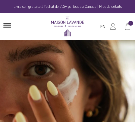
Passer
Livraison gratuite à l'achat de 75$+ partout au Canada | Plus de détails
au
contenu
La
0
Panie
OUVRIRE
Maison
EN
LE
MENU
Lavande