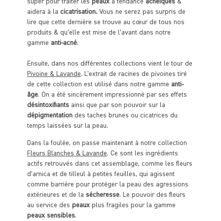
super pour traiter les
peaux
à tendance
acnéiques
&
aidera à la
cicatrisation.
Vous ne serez pas surpris de
lire que cette dernière se trouve au cœur de tous nos
produits & qu’elle est mise de l’avant dans notre
gamme
anti-acné
.
Ensuite, dans nos différentes collections vient le tour de
Pivoine & Lavande
. L’extrait de racines de pivoines tiré
de cette collection est utilisé dans notre gamme
anti-
âge
. On a été sincèrement impressionné par ses effets
désintoxifiants
ainsi que par son pouvoir sur la
dépigmentation
des taches brunes ou cicatrices du
temps laissées sur la peau.
Dans la foulée, on passe maintenant à notre collection
Fleurs Blanches & Lavande
. Ce sont les ingrédients
actifs retrouvés dans cet assemblage, comme les fleurs
d’arnica et de tilleul à petites feuilles, qui agissent
comme barrière pour protéger la peau des agressions
extérieures et de la
sécheresse
. Le pouvoir des fleurs
au service des
peaux
plus fragiles pour la gamme
peaux sensibles
.