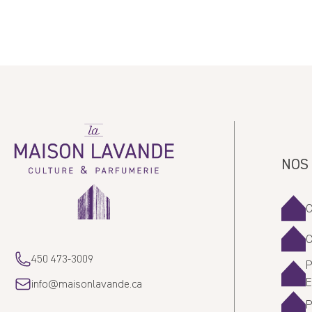
Sort by
Anonyme
La
Maison
Lavande
NOS
450 473-3009
P
info@maisonlavande.ca