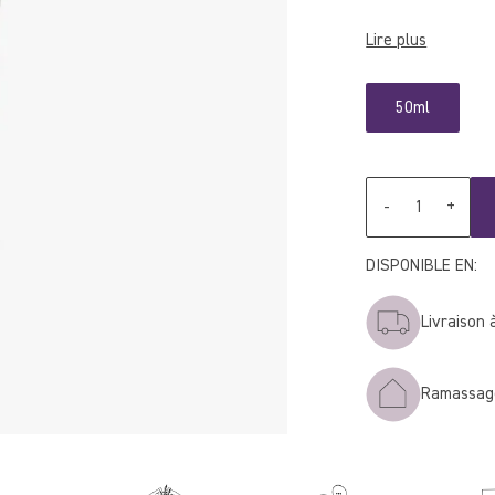
Lire plus
50ml
Quantité
-
+
DISPONIBLE EN:
Livraison 
Ramassage