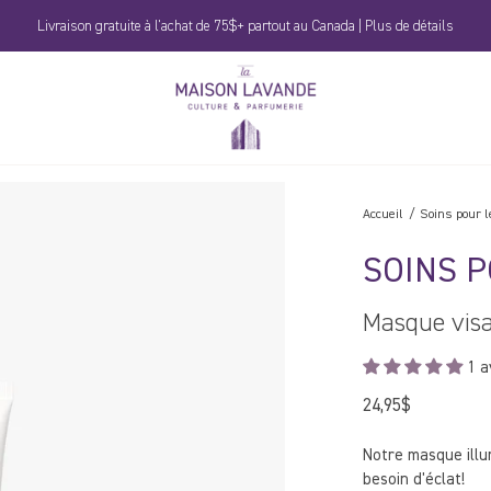
Livraison gratuite à l'achat de 75$+ partout au Canada | Plus de détails
La
Maison
Lavande
Accueil
Soins pour l
SOINS P
Masque visa
1 a
24,95$
Prix
régulier
Notre masque illu
besoin d'éclat!