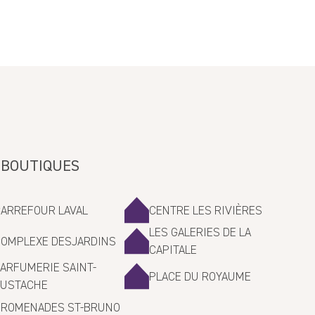
J’adore !!
J’adore cette crème, très efficace et parfaite pour un teint écl
>>
La Maison Lavande
a répondu :
 BOUTIQUES
Merci pour ce beau commentaire! C’est toujours un plaisir de 
CARREFOUR LAVAL
CENTRE LES RIVIÈRES
LES GALERIES DE LA
COMPLEXE DESJARDINS
CAPITALE
ARFUMERIE SAINT-
PLACE DU ROYAUME
EUSTACHE
PROMENADES ST-BRUNO