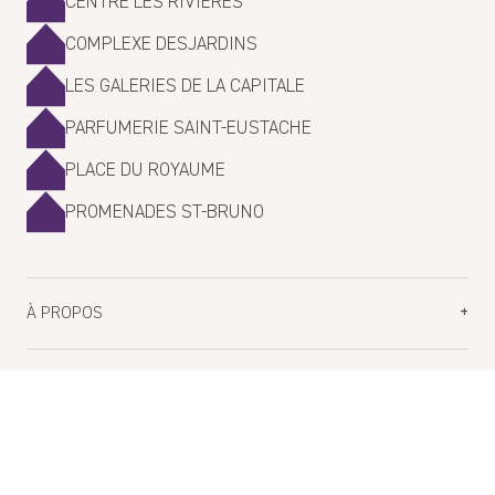
CENTRE LES RIVIÈRES
COMPLEXE DESJARDINS
LES GALERIES DE LA CAPITALE
PARFUMERIE SAINT-EUSTACHE
PLACE DU ROYAUME
PROMENADES ST-BRUNO
À PROPOS
Planifiez votre visite
SERVICE À LA CLIENTÈLE
Nos boutiques
Blogue
FAQ
Carrière
Contactez-nous
Campagnes de financement