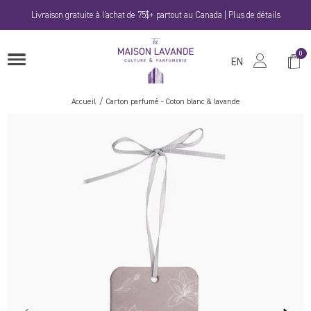
Passer
Livraison gratuite à l'achat de 75$+ partout au Canada | Plus de détails
au
contenu
La
0
Panie
OUVRIRE
Maison
EN
LE
MENU
Lavande
Accueil
Carton parfumé - Coton blanc & lavande