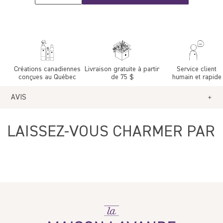
Créations canadiennes
Livraison gratuite à partir
Service client
conçues au Québec
de 75 $
humain et rapide
AVIS
Avis Clients
LAISSEZ-VOUS CHARMER PAR
5.00 sur 5
1 avis
Write a review
La
Maison