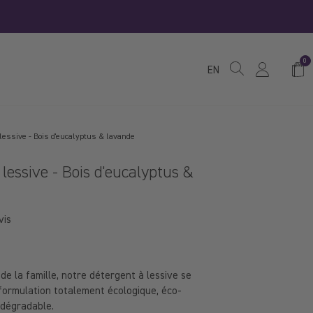
0
Pani
EN
lessive - Bois d'eucalyptus & lavande
lessive - Bois d'eucalyptus &
vis
de la famille, notre détergent à lessive se
ormulation totalement écologique, éco-
odégradable.