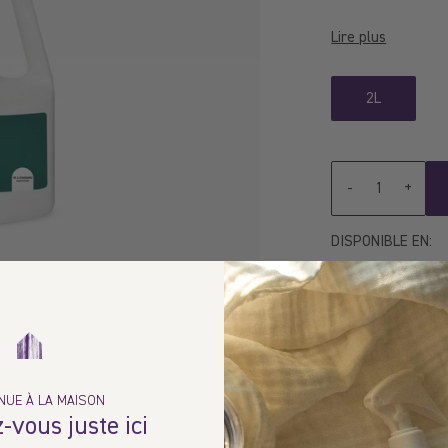
Lire plus
2L
Quantité
-
+
DISPONIBLE EN:
Livraison 
Ramassage
NUE À LA MAISON
-vous juste ici