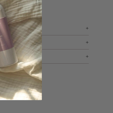
sonnalisé
que colis
u pour les machines he et standard, parfume
SSIUM, AGENT ANTI-REDÉPOSITION,