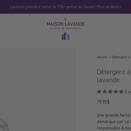
Livraison gratuite à l'achat de 75$+ partout au Canada | Plus de détails
La
Maison
Lavande
Accueil
Détergent à 
Détergent à 
lavande
3 a
19,95$
Prix
régulier
Une grande fierté 
démarque par sa f
responsable & bi