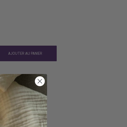
AJOUTER AU PANIER
à Domicile
 à une boutique