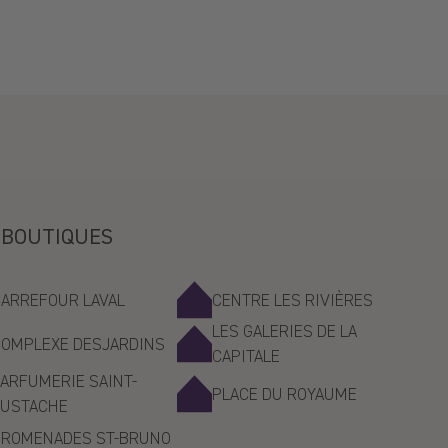
Trop parfait
Avis écrit sur Shop App
>>
La Maison Lavande
a répondu :
 BOUTIQUES
C'est trop gentil ! x
CARREFOUR LAVAL
CENTRE LES RIVIÈRES
LES GALERIES DE LA
COMPLEXE DESJARDINS
CAPITALE
Laver les draps avec ce savon, ça sent le ciel
ARFUMERIE SAINT-
PLACE DU ROYAUME
EUSTACHE
Avis écrit sur Shop App
PROMENADES ST-BRUNO