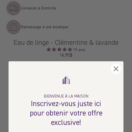
Livraison à Domicile
Ramassage à une boutique
Eau de linge - Clémentine & lavande
10 avis
16,95$
Prix
régulier
L'eau de linge est un produit chouchou chez nous. On
l'utilise pour parfumer délicatement les taies d’oreiller, les
draps, les coussins, les vêtements, les tapis... les doudous
& les toutous aussi! La lavande est reconnue pour favoriser
la détente et le sommeil. Certains racontent même qu’elle
aiderait à chasser les mauvais rêves & les monstres sous le
BIENVENUE À LA MAISON
Inscrivez-vous juste ici
lit.
pour obtenir votre offre
Lire plus
exclusive!