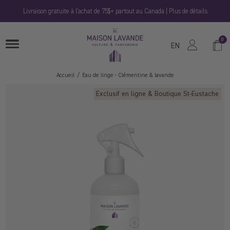
Passer
Livraison gratuite à l'achat de 75$+ partout au Canada | Plus de détails
au
contenu
La
0
Panie
OUVRIRE
Maison
EN
LE
MENU
Lavande
Accueil
Eau de linge - Clémentine & lavande
Exclusif en ligne & Boutique St-Eustache