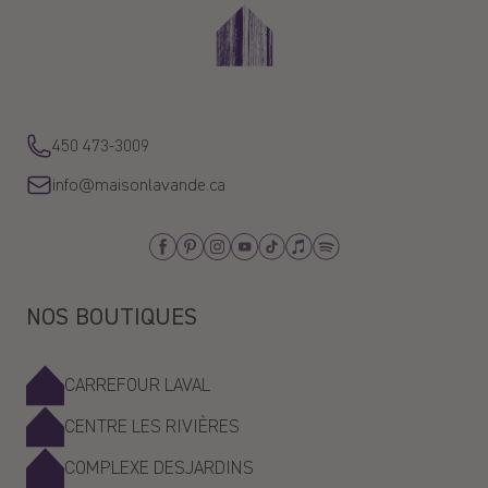
08/26/2023
Au dela de mes attentes.
450 473-3009
Monique
info@maisonlavande.ca
02/03/2023
Love
Facebook
Pinterest
Instagram
Youtube
Tiktok
Apple_Music
Spotify
NOS BOUTIQUES
CARREFOUR LAVAL
CENTRE LES RIVIÈRES
COMPLEXE DESJARDINS