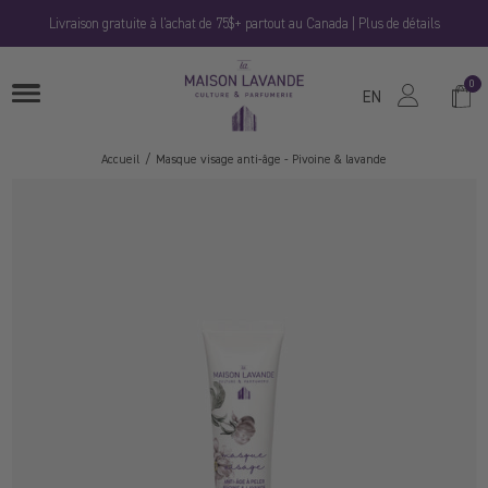
Passer
Livraison gratuite à l'achat de 75$+ partout au Canada | Plus de détails
au
contenu
La
0
Panie
OUVRIRE
Maison
EN
LE
MENU
Lavande
Accueil
Masque visage anti-âge - Pivoine & lavande