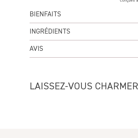
conçues 
BIENFAITS
Format pratique (parfait pour ranger & trimbaler), 
INGRÉDIENTS
Fleurs de lavande séchées
AVIS
LAISSEZ-VOUS CHARMER
Sort by