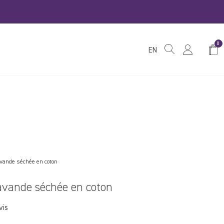
0
Pani
EN
avande séchée en coton
avande séchée en coton
vis