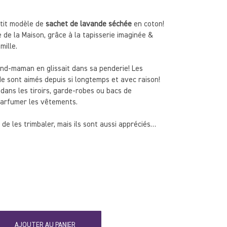
tit modèle de
sachet de lavande séchée
en coton!
e de la Maison, grâce à la tapisserie imaginée &
mille.
d-maman en glissait dans sa penderie! Les
e sont aimés depuis si longtemps et avec raison!
 dans les tiroirs, garde-robes ou bacs de
arfumer les vêtements.
de les trimbaler, mais ils sont aussi appréciés
s sacs à mains et la voiture.
AJOUTER AU PANIER