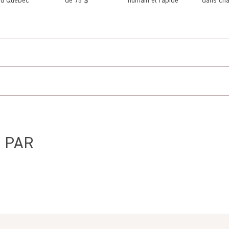
au Québec
de 75 $
humain et rapide
dans cha
chasse les mites et les souris, favorise le sommeil & la relaxatio
Avis Clients
5.00 sur 5
 PAR
2 avis
Write a review