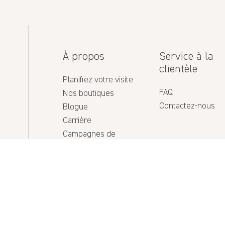
12/05/2025
À propos
Service à la
clientèle
Planifiez votre visite
FAQ
Nos boutiques
Contactez-nous
Blogue
Carrière
Campagnes de
10/06/2025
financement
Politique de confidentialité
de la Maison
Conditions d'utilisation