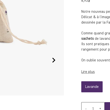
6,95$
Prix
régulier
Notre nouveau pe
Délicat & à l'imag
dessinée par la Fa
Comme quand gran
sachets
de lavand
Ils sont pratiques
rangement pour p
On oublie souvent 
dans la valise, le
Lire plus
Lavande
Quantité
-
+