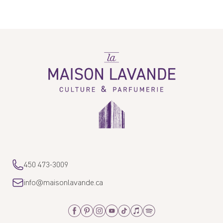
1 avis
Write a review
La
Maison
Lavande
Sort by
Marie
06/21/2025
Peau douce et odeur légère
>>
La Maison Lavande
a répondu :
450 473-3009
Mille mercis pour ces bons mots ! 🫶
info@maisonlavande.ca
Facebook
Pinterest
Instagram
Youtube
Tiktok
Apple_Music
Spotify